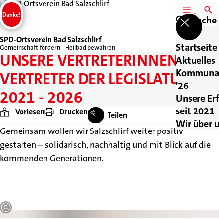
Danke!
MENÜ
SUCH
Suche
SPD-Ortsverein Bad Salzschlirf
Startseite
Gemeinschaft fördern - Heilbad bewahren
UNSERE VERTRETERINNEN UND
Aktuelles
Kommuna
VERTRETER DER LEGISLATUR
'26
2021 - 2026
Unsere Er
seit 2021
Vorlesen
Drucken
Teilen
Wir über 
Gemeinsam wollen wir Salzschlirf weiter positiv
gestalten – solidarisch, nachhaltig und mit Blick auf die
kommenden Generationen.